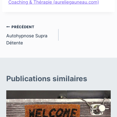
Coaching & Thérapie (aureliegauneau.com)
Navigation
PRÉCÉDENT
Autohypnose Supra
de
Détente
l’article
Publications similaires