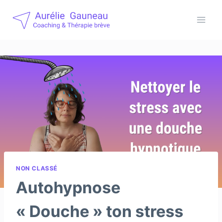
Aller
au
contenu
NON CLASSÉ
Autohypnose
« Douche » ton stress